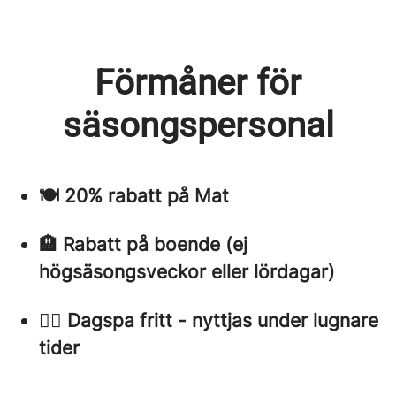
Förmåner för
säsongspersonal
🍽 20% rabatt på Mat
🏨 Rabatt på boende (ej
högsäsongsveckor eller lördagar)
🧖‍♀️ Dagspa fritt - nyttjas under lugnare
tider