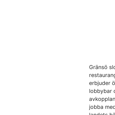
Gränsö slo
restaurang
erbjuder ö
lobbybar o
avkoppland
jobba med 
landets b