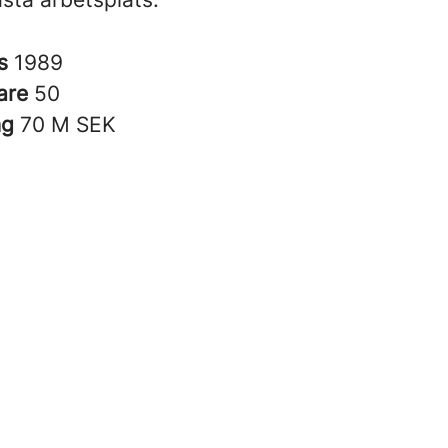
es
1989
are
50
ng
70 M SEK