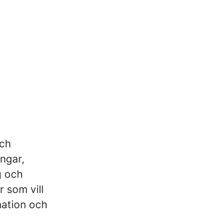
och
ingar,
g och
r som vill
nation och