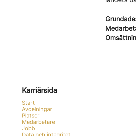
Grundad
Medarbet
Omsättni
Karriärsida
Start
Avdelningar
Platser
Medarbetare
Jobb
Data och integritet