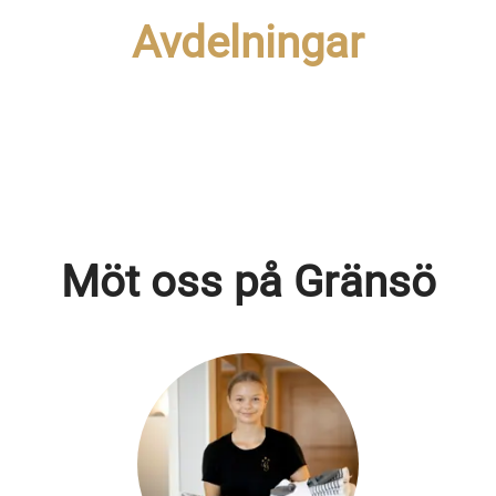
Avdelningar
Spa
Servis
Reception
Lobbybar
Slottsköket
Housekeeping
Frukost
Café
Möt oss på Gränsö