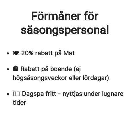
Förmåner för
säsongspersonal
🍽 20% rabatt på Mat
🏨 Rabatt på boende (ej
högsäsongsveckor eller lördagar)
🧖‍♀️ Dagspa fritt - nyttjas under lugnare
tider