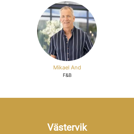
Mikael And
F&B
Västervik